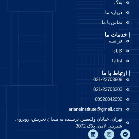
بلاگ
درباره ما
تماس با ما
خدمات ما
فرانسه
کانادا
ایتالیا
ارتباط با ما
021-22703808
021-22703202
09926042090
arianeinstitute@gmail.com
تهران، خیابان ولیعصر، نرسیده به میدان تجریش، روبروی
شیرینی لادن، پلاک 3072