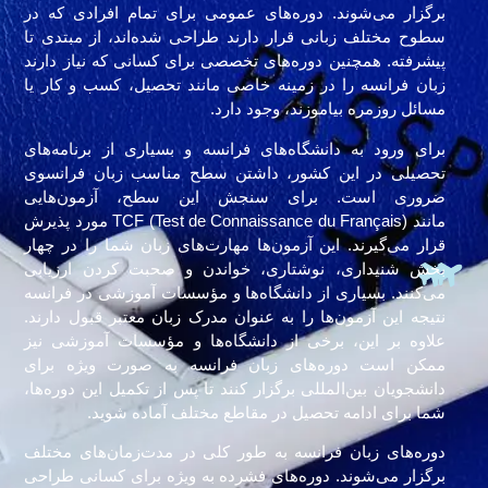
برگزار می‌شوند. دوره‌های عمومی برای تمام افرادی که در
سطوح مختلف زبانی قرار دارند طراحی شده‌اند، از مبتدی تا
پیشرفته. همچنین دوره‌های تخصصی برای کسانی که نیاز دارند
زبان فرانسه را در زمینه خاصی مانند تحصیل، کسب و کار یا
مسائل روزمره بیاموزند، وجود دارد.
برای ورود به دانشگاه‌های فرانسه و بسیاری از برنامه‌های
تحصیلی در این کشور، داشتن سطح مناسب زبان فرانسوی
ضروری است. برای سنجش این سطح، آزمون‌هایی
مانند TCF (Test de Connaissance du Français) مورد پذیرش
قرار می‌گیرند. این آزمون‌ها مهارت‌های زبان شما را در چهار
بخش شنیداری، نوشتاری، خواندن و صحبت کردن ارزیابی
می‌کنند. بسیاری از دانشگاه‌ها و مؤسسات آموزشی در فرانسه
نتیجه این آزمون‌ها را به عنوان مدرک زبان معتبر قبول دارند.
علاوه بر این، برخی از دانشگاه‌ها و مؤسسات آموزشی نیز
ممکن است دوره‌های زبان فرانسه به صورت ویژه برای
دانشجویان بین‌المللی برگزار کنند تا پس از تکمیل این دوره‌ها،
شما برای ادامه تحصیل در مقاطع مختلف آماده شوید.
دوره‌های زبان فرانسه به طور کلی در مدت‌زمان‌های مختلف
برگزار می‌شوند. دوره‌های فشرده به ویژه برای کسانی طراحی